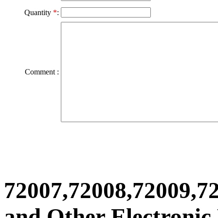
Quantity
*
:
Comment :
72007,72008,72009,7
and Other Electronic