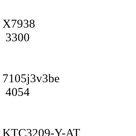
X7938
3300
7105j3v3be
4054
KTC3209-Y-AT