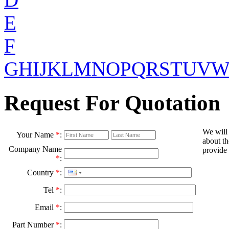
E
F
G
H
I
J
K
L
M
N
O
P
Q
R
S
T
U
V
Request For Quotation
We will
Your Name
*
:
about th
Company Name
provide 
*
:
Country
*
:
Tel
*
:
Email
*
:
Part Number
*
: