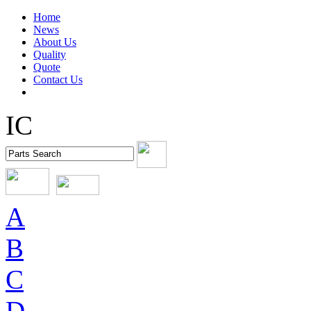
Home
News
About Us
Quality
Quote
Contact Us
IC
A
B
C
D