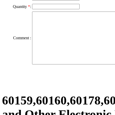
Quantity
*
:
Comment :
60159,60160,60178,6
and Other Electronic