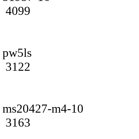
4099
pw5ls
3122
ms20427-m4-10
3163