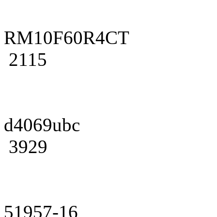
RM10F60R4CT
2115
d4069ubc
3929
51957-16