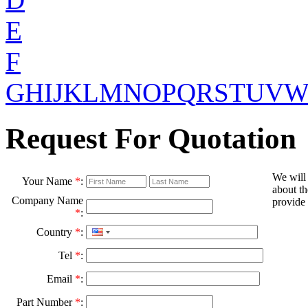
E
F
G
H
I
J
K
L
M
N
O
P
Q
R
S
T
U
V
Request For Quotation
We will
Your Name
*
:
about th
Company Name
provide 
*
:
Country
*
:
Tel
*
:
Email
*
:
Part Number
*
: