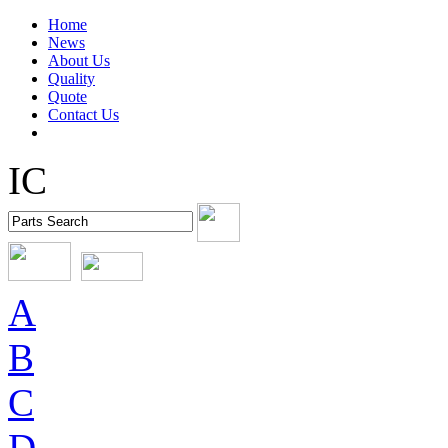
Home
News
About Us
Quality
Quote
Contact Us
IC
A
B
C
D