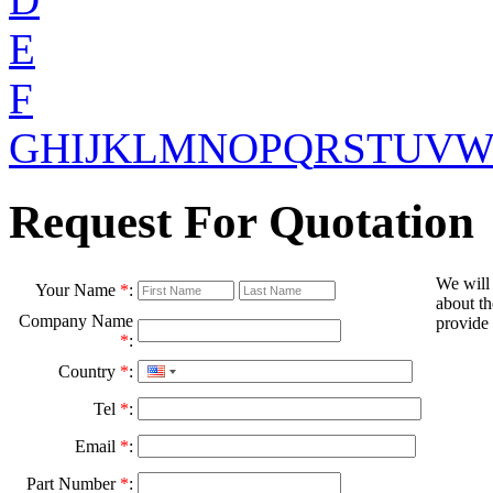
E
F
G
H
I
J
K
L
M
N
O
P
Q
R
S
T
U
V
Request For Quotation
We will
Your Name
*
:
about th
Company Name
provide 
*
:
Country
*
:
Tel
*
:
Email
*
:
Part Number
*
: