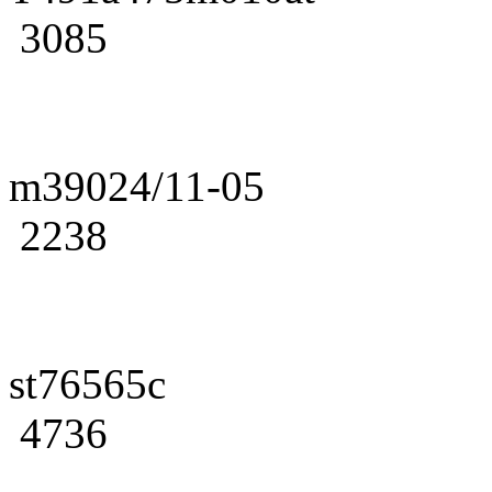
3085
m39024/11-05
2238
st76565c
4736