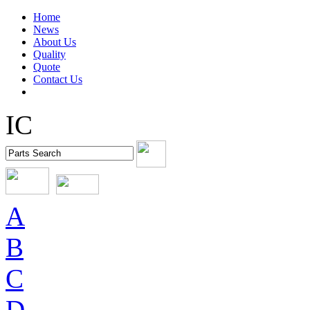
Home
News
About Us
Quality
Quote
Contact Us
IC
A
B
C
D