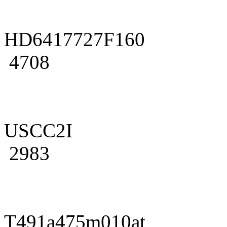
HD6417727F160
4708
USCC2I
2983
T491a475m010at