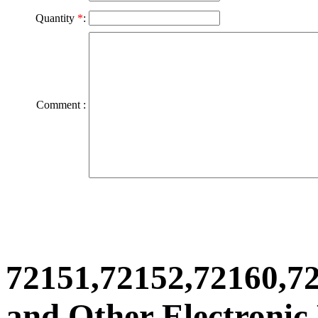
Quantity
*
:
Comment :
72151,72152,72160,7
and Other Electronic